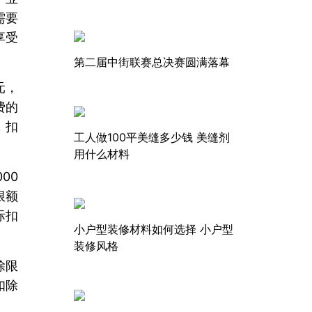
需要
享受
第二届中街联赛总决赛圆满落幕
元，
费的
，扣
工人做100平美缝多少钱 美缝剂
用什么材料
00
限额
际扣
小户型装修材料如何选择 小户型
装修风格
除限
扣除