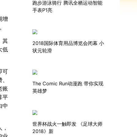
跑步游泳骑行 腾讯全栖运动智能
手表P1亮
期增
。
，其
2018国际体育用品博览会闭幕 小
大低
状元轮滑
即可
费、
The Comic Run动漫跑 带你实现
老账
英雄梦
算平
由中
世界杯战火一触即发 《足球大师
人，
2018》新
户业