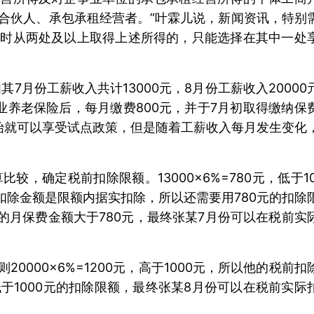
合伙人、承包承租经营者。”叶霖儿说，新闻资讯，特别
同时从两处及以上取得上述所得的，只能选择在其中一处
份工薪收入共计13000元，8月份工薪收入20000
业养老保险后，每月缴费800元，并于7月初取得缴纳保
始就可以享受试点政策，但是随着工薪收入每月发生变化
，确定税前扣除限额。13000×6%=780元，低于10
扣除金额是限额内据实扣除，所以还需要用780元的扣除
的月保费金额大于780元，最终张某7月份可以在税前实
0000×6%=1200元，高于1000元，所以他的税前扣
低于1000元的扣除限额，最终张某8月份可以在税前实际