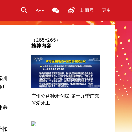
APP
封面号
更多
（265*265）
推荐内容
苏州
会广
广州公益种牙医院-第十九季广东
省爱牙工
业养
予扣