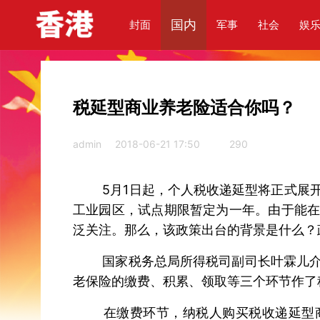
国内
封面
军事
社会
娱
税延型商业养老险适合你吗？
admin
2018-06-21 17:50
290
5月1日起，个人税收递延型将正式展开
工业园区，试点期限暂定为一年。由于能
泛关注。那么，该政策出台的背景是什么？
国家税务总局所得税司副司长叶霖儿介绍
老保险的缴费、积累、领取等三个环节作了
在缴费环节，纳税人购买税收递延型商