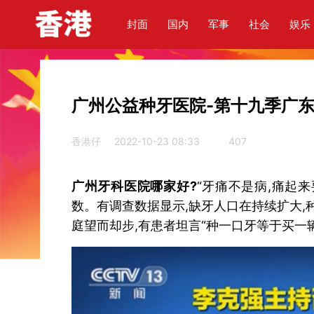
封面
国内
军事
社会
娱乐
广州公益种牙医院-第十九季广
香港仔
2022-10-23 08:33
407
广州牙科医院哪家好?
“牙痛不是病,痛起
数。有调查数据显示,缺牙人口在持续扩大
庭望而却步,有患者坦言“种一口牙等于买一