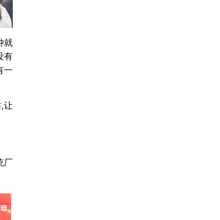
钟就
没有
有一
,让
统厂