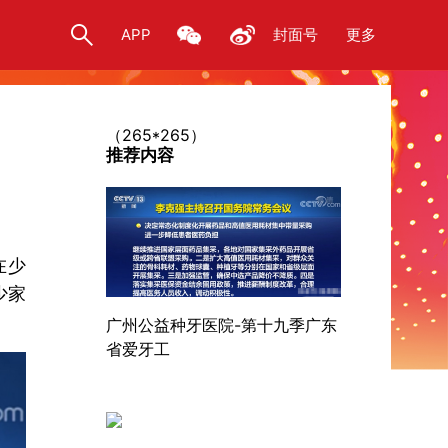
APP
封面号
更多
（265*265）
推荐内容
在少
少家
广州公益种牙医院-第十九季广东
省爱牙工