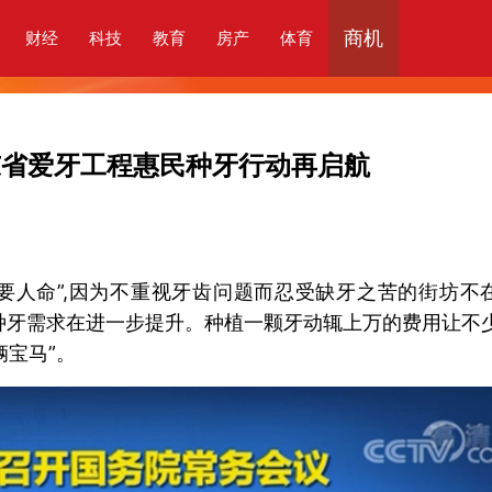
商机
财经
科技
教育
房产
体育
东省爱牙工程惠民种牙行动再启航
来要人命”,因为不重视牙齿问题而忍受缺牙之苦的街坊不
,种牙需求在进一步提升。种植一颗牙动辄上万的费用让不
辆宝马”。