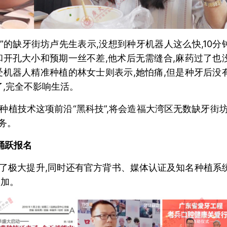
”的缺牙街坊卢先生表示,没想到种牙机器人这么快,10分
和开孔大小和预期一丝不差,他术后无需缝合,麻药过了也
受机器人精准种植的林女士则表示,她怕痛,但是种牙后没
了,完全不影响生活。
植技术这项前沿“黑科技”,将会造福大湾区无数缺牙街坊
务。
踊跃报名
了极大提升,同时还有官方背书、媒体认证及知名种植系
参加。